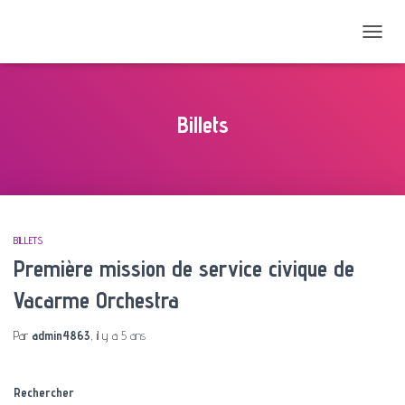
DÉPLIER
LA
NAVIGAT
Billets
BILLETS
Première mission de service civique de
Vacarme Orchestra
Par
admin4863
, il y a
5 ans
Rechercher