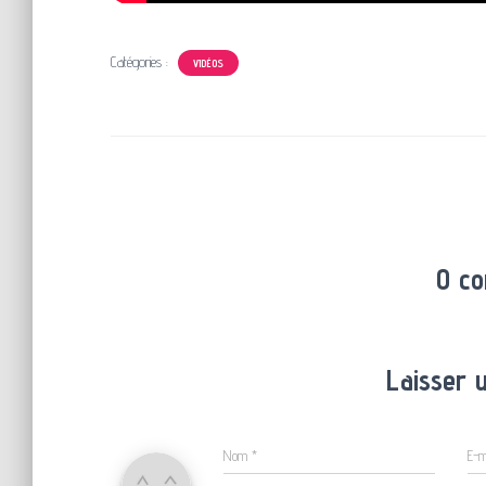
Catégories :
VIDÉOS
0 c
Laisser 
Nom
*
E-m