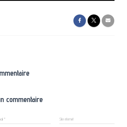
ommentaire
un commentaire
ail
*
Site internet